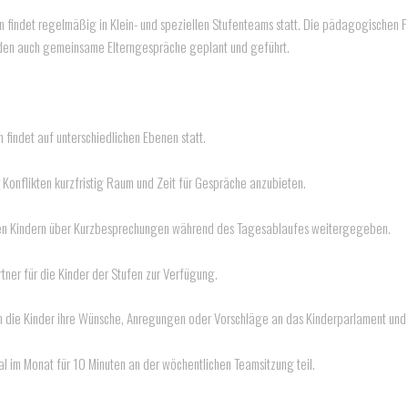
n findet regelmäßig in Klein- und speziellen Stufenteams statt. Die pädagogischen
rden auch gemeinsame Elterngespräche geplant und geführt.
indet auf unterschiedlichen Ebenen statt.
Konflikten kurzfristig Raum und Zeit für Gespräche anzubieten.
den Kindern über Kurzbesprechungen während des Tagesablaufes weitergegeben.
tner für die Kinder der Stufen zur Verfügung.
dem die Kinder ihre Wünsche, Anregungen oder Vorschläge an das Kinderparlament und 
 im Monat für 10 Minuten an der wöchentlichen Teamsitzung teil.