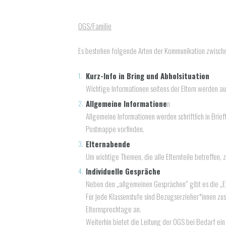
OGS/Familie
Es bestehen folgende Arten der Kommunikation zwische
Kurz-Info in Bring und Abholsituation
Wichtige Informationen seitens der Eltern werden a
Allgemeine Informatione
n
Allgemeine Informationen werden schriftlich in Brie
Postmappe vorfinden.
Elternabende
Um wichtige Themen, die alle Elternteile betreffen,
Individuelle Gespräche
Neben den „allgemeinen Gesprächen“ gibt es die „E
Für jede Klassenstufe sind Bezugserzieher*innen zust
Elternsprechtage an.
Weiterhin bietet die Leitung der OGS bei Bedarf ein 