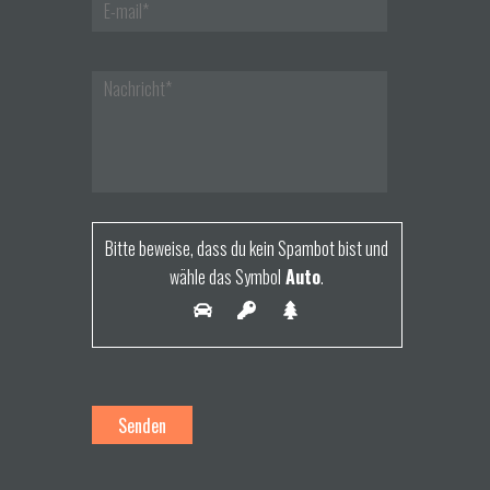
g
a
t
i
o
n
Bitte beweise, dass du kein Spambot bist und
wähle das Symbol
Auto
.