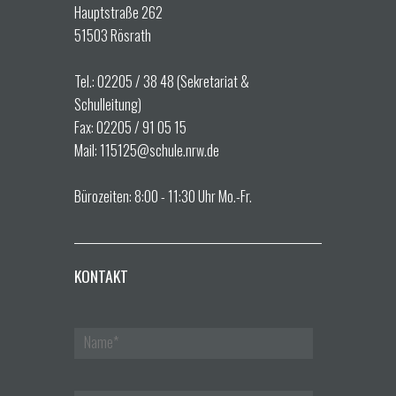
i
i
Hauptstraße 262
o
51503 Rösrath
c
n
h
Tel.: 02205 / 38 48 (Sekretariat &
Schulleitung)
t
Fax: 02205 / 91 05 15
Mail: 115125@schule.nrw.de
e
n
Bürozeiten: 8:00 - 11:30 Uhr Mo.-Fr.
,
N
KONTAKT
a
v
i