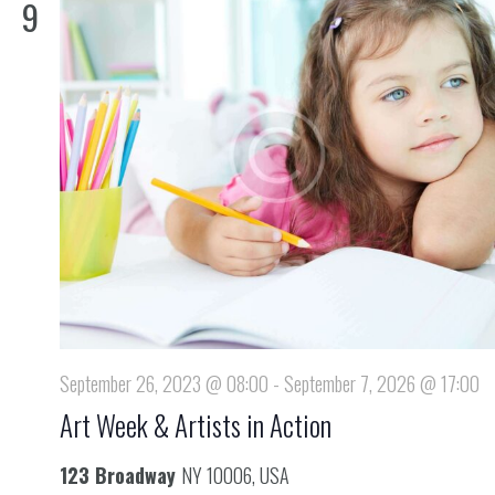
n
9
m
s
w
s
t
ä
a
t
h
l
l
a
e
t
n
l
u
.
t
n
u
g
n
A
n
g
September 26, 2023 @ 08:00
-
September 7, 2026 @ 17:00
s
e
Art Week & Artists in Action
i
n
123 Broadway
NY 10006, USA
c